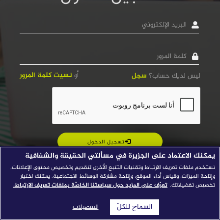
قصص النجاح
البريد
الإلكتروني
مجلة الصحافة
كلمة
إصداراتنا
المرور
معارف إعلامية
أو
نسيت كلمة المرور
ليس لديك حساب؟
سجل
شركاؤنا
للتواصل
استفسارات
|
تسجيل الدخول
يمكنك الاعتماد على الجزيرة في مسألتي الحقيقة والشفافية
نستخدم ملفات تعريف الارتباط وتقنيات التتبع الأخرى لتقديم وتخصيص محتوى الإعلانات،
وإتاحة الميزات، وقياس أداء الموقع، وإتاحة مشاركة الوسائط الاجتماعية. يمكنك اختيار
تخصيص تفضيلاتك.
تعرّف على المزيد حول سياستنا الخاصّة بملفات تعريف الارتباط.
السماح للكلّ
التفضيلات