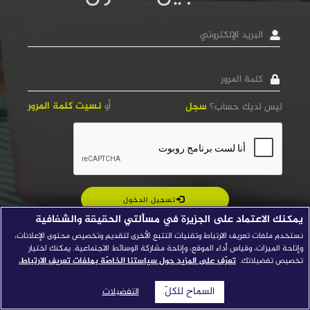
قصص النجاح
البريد
الإلكتروني
مجلة الصحافة
كلمة
إصداراتنا
المرور
معارف إعلامية
أو
نسيت كلمة المرور
ليس لديك حساب؟
سجل
شركاؤنا
للتواصل
استفسارات
|
تسجيل الدخول
يمكنك الاعتماد على الجزيرة في مسألتي الحقيقة والشفافية
نستخدم ملفات تعريف الارتباط وتقنيات التتبع الأخرى لتقديم وتخصيص محتوى الإعلانات،
وإتاحة الميزات، وقياس أداء الموقع، وإتاحة مشاركة الوسائط الاجتماعية. يمكنك اختيار
تخصيص تفضيلاتك.
تعرّف على المزيد حول سياستنا الخاصّة بملفات تعريف الارتباط.
السماح للكلّ
التفضيلات