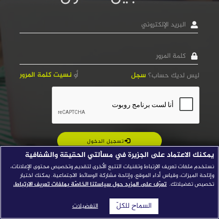
قصص النجاح
البريد
الإلكتروني
مجلة الصحافة
كلمة
إصداراتنا
المرور
معارف إعلامية
أو
نسيت كلمة المرور
ليس لديك حساب؟
سجل
شركاؤنا
للتواصل
استفسارات
|
تسجيل الدخول
يمكنك الاعتماد على الجزيرة في مسألتي الحقيقة والشفافية
نستخدم ملفات تعريف الارتباط وتقنيات التتبع الأخرى لتقديم وتخصيص محتوى الإعلانات،
وإتاحة الميزات، وقياس أداء الموقع، وإتاحة مشاركة الوسائط الاجتماعية. يمكنك اختيار
تخصيص تفضيلاتك.
تعرّف على المزيد حول سياستنا الخاصّة بملفات تعريف الارتباط.
السماح للكلّ
التفضيلات