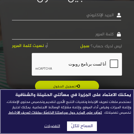
قصص النجاح
البريد
الإلكتروني
مجلة الصحافة
كلمة
إصداراتنا
المرور
معارف إعلامية
أو
نسيت كلمة المرور
ليس لديك حساب؟
سجل
شركاؤنا
للتواصل
استفسارات
|
تسجيل الدخول
يمكنك الاعتماد على الجزيرة في مسألتي الحقيقة والشفافية
نستخدم ملفات تعريف الارتباط وتقنيات التتبع الأخرى لتقديم وتخصيص محتوى الإعلانات،
وإتاحة الميزات، وقياس أداء الموقع، وإتاحة مشاركة الوسائط الاجتماعية. يمكنك اختيار
تخصيص تفضيلاتك.
تعرّف على المزيد حول سياستنا الخاصّة بملفات تعريف الارتباط.
السماح للكلّ
التفضيلات