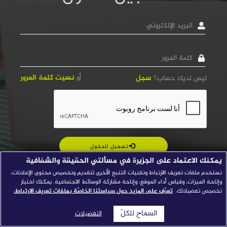
قصص النجاح
البريد
الإلكتروني
مجلة الصحافة
كلمة
إصداراتنا
المرور
معارف إعلامية
أو
نسيت كلمة المرور
ليس لديك حساب؟
سجل
شركاؤنا
للتواصل
استفسارات
|
تسجيل الدخول
يمكنك الاعتماد على الجزيرة في مسألتي الحقيقة والشفافية
نستخدم ملفات تعريف الارتباط وتقنيات التتبع الأخرى لتقديم وتخصيص محتوى الإعلانات،
وإتاحة الميزات، وقياس أداء الموقع، وإتاحة مشاركة الوسائط الاجتماعية. يمكنك اختيار
تخصيص تفضيلاتك.
تعرّف على المزيد حول سياستنا الخاصّة بملفات تعريف الارتباط.
السماح للكلّ
التفضيلات