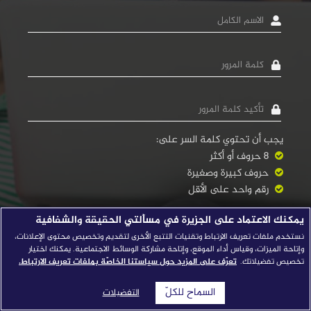
الاسم
قصص النجاح
الكامل
مجلة الصحافة
كلمة
المرور
إصداراتنا
معارف إعلامية
Confirm
Password
شركاؤنا
يجب أن تحتوي كلمة السر على:
للتواصل
استفسارات
|
8 حروف أو أكثر
حروف كبيرة وصغيرة
رقم واحد على الأقل
يمكنك الاعتماد على الجزيرة في مسألتي الحقيقة والشفافية
نستخدم ملفات تعريف الارتباط وتقنيات التتبع الأخرى لتقديم وتخصيص محتوى الإعلانات،
وإتاحة الميزات، وقياس أداء الموقع، وإتاحة مشاركة الوسائط الاجتماعية. يمكنك اختيار
تخصيص تفضيلاتك.
تعرّف على المزيد حول سياستنا الخاصّة بملفات تعريف الارتباط.
سجل
السماح للكلّ
التفضيلات