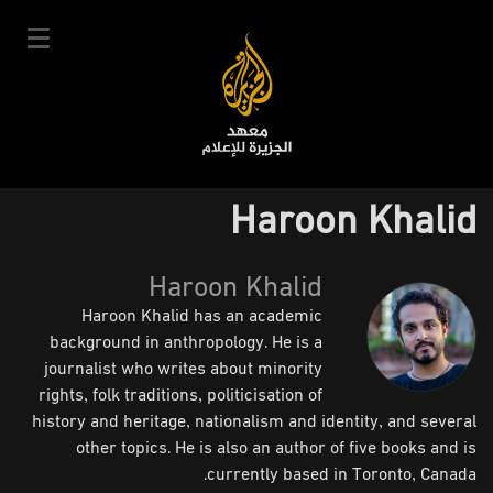
تجاوز
إلى
المحتوى
الرئيسي
English
Haroon Khalid
User
دخول
سجل
|
Main
account
Haroon Khalid
دوراتنا
navigation
Haroon Khalid has an academic
menu
جدول الدورات
background in anthropology. He is a
خبراؤنا
journalist who writes about minority
rights, folk traditions, politicisation of
عن المعهد
history and heritage, nationalism and identity, and several
التعليم الإلكتروني
other topics. He is also an author of five books and is
currently based in Toronto, Canada.
أخبار وفعاليات