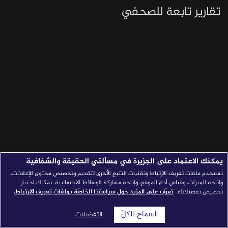
تقارير تابعة للصحفي
قصص النجاح
مجلة الصحافة
إصداراتنا
معارف إعلامية
شركاؤنا
للتواصل
استفسارات
|
يمكنك الاعتماد على الجزيرة في مسألتي الحقيقة والشفافية
نستخدم ملفات تعريف الارتباط وتقنيات التتبع الأخرى لتقديم وتخصيص محتوى الإعلانات،
وإتاحة الميزات، وقياس أداء الموقع، وإتاحة مشاركة الوسائط الاجتماعية. يمكنك اختيار
تخصيص تفضيلاتك.
تعرّف على المزيد حول سياستنا الخاصّة بملفات تعريف الارتباط.
السماح للكلّ
التفضيلات