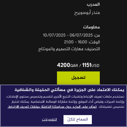
المدرب
قصص النجاح
منذر أبوسويرح
مجلة الصحافة
معلومات
إصداراتنا
من: 06/07/2025 - 10/07/2025
معارف إعلامية
الوقت: 16:00 - 21:00
التصنيف: مهارات التصميم والمونتاج
شركاؤنا
للتواصل
استفسارات
|
4200
1151
/
QAR
USD
تسجيل
يمكنك الاعتماد على الجزيرة في مسألتي الحقيقة والشفافية
نستخدم ملفات تعريف الارتباط وتقنيات التتبع الأخرى لتقديم وتخصيص محتوى الإعلانات،
المتطلبات الأساسية
وإتاحة الميزات، وقياس أداء الموقع، وإتاحة مشاركة الوسائط الاجتماعية. يمكنك اختيار
تخصيص تفضيلاتك.
تعرّف على المزيد حول سياستنا الخاصّة بملفات تعريف الارتباط.
• معرفة عملية في أجهزة الكومبيوتر وامتلاك المهارات
الأساسية في نظام تشغيل الماك أو الويندوز.
السماح للكلّ
التفضيلات