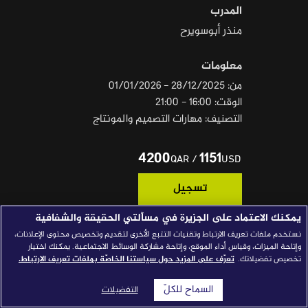
المدرب
قصص النجاح
منذر أبوسويرح
مجلة الصحافة
معلومات
إصداراتنا
من: 28/12/2025 - 01/01/2026
معارف إعلامية
الوقت: 16:00 - 21:00
التصنيف: مهارات التصميم والمونتاج
شركاؤنا
للتواصل
استفسارات
|
4200
1151
/
QAR
USD
تسجيل
يمكنك الاعتماد على الجزيرة في مسألتي الحقيقة والشفافية
نستخدم ملفات تعريف الارتباط وتقنيات التتبع الأخرى لتقديم وتخصيص محتوى الإعلانات،
المتطلبات الأساسية
وإتاحة الميزات، وقياس أداء الموقع، وإتاحة مشاركة الوسائط الاجتماعية. يمكنك اختيار
تخصيص تفضيلاتك.
تعرّف على المزيد حول سياستنا الخاصّة بملفات تعريف الارتباط.
• شهادة ثانوية عامة، يفضل مؤهل جامعي.
• خبرة أساسية باستخدام الكومبيوتر.
السماح للكلّ
التفضيلات