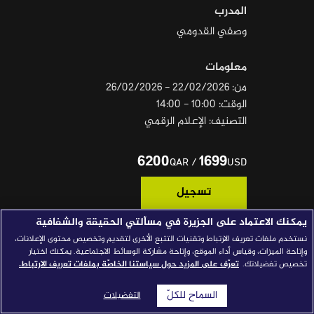
المدرب
قصص النجاح
وصفي القدومي
مجلة الصحافة
معلومات
إصداراتنا
من: 22/02/2026 - 26/02/2026
معارف إعلامية
الوقت: 10:00 - 14:00
التصنيف: الإعلام الرقمي
شركاؤنا
للتواصل
استفسارات
|
6200
1699
/
QAR
USD
تسجيل
يمكنك الاعتماد على الجزيرة في مسألتي الحقيقة والشفافية
نستخدم ملفات تعريف الارتباط وتقنيات التتبع الأخرى لتقديم وتخصيص محتوى الإعلانات،
المتطلبات الأساسية
وإتاحة الميزات، وقياس أداء الموقع، وإتاحة مشاركة الوسائط الاجتماعية. يمكنك اختيار
تخصيص تفضيلاتك.
تعرّف على المزيد حول سياستنا الخاصّة بملفات تعريف الارتباط.
• مؤهل جامعي.
• خبرة عملية في إدارة المنصات/المحتوى.
السماح للكلّ
التفضيلات