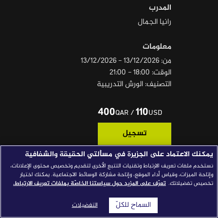
المدرب
قصص النجاح
رانيا الجمال
مجلة الصحافة
معلومات
إصداراتنا
من: 13/12/2026 - 13/12/2026
معارف إعلامية
الوقت: 18:00 - 21:00
التصنيف: الورش التدريبية
شركاؤنا
للتواصل
استفسارات
|
400
110
/
QAR
USD
تسجيل
يمكنك الاعتماد على الجزيرة في مسألتي الحقيقة والشفافية
نستخدم ملفات تعريف الارتباط وتقنيات التتبع الأخرى لتقديم وتخصيص محتوى الإعلانات،
المتطلبات الأساسية
وإتاحة الميزات، وقياس أداء الموقع، وإتاحة مشاركة الوسائط الاجتماعية. يمكنك اختيار
تخصيص تفضيلاتك.
تعرّف على المزيد حول سياستنا الخاصّة بملفات تعريف الارتباط.
• المعرفة المسبقة في استخدام منصات التواصل الاجتماعي.
السماح للكلّ
التفضيلات
وصف الدورة