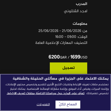
المدرب
قصص النجاح
امجد الشلتوني
مجلة الصحافة
معلومات
إصداراتنا
من: 21/06/2026 - 25/06/2026
معارف إعلامية
الوقت: 09:00 - 16:00
التصنيف: المهارات الإعلامية العامة
شركاؤنا
للتواصل
استفسارات
|
6200
1699
/
QAR
USD
تسجيل
يمكنك الاعتماد على الجزيرة في مسألتي الحقيقة والشفافية
نستخدم ملفات تعريف الارتباط وتقنيات التتبع الأخرى لتقديم وتخصيص محتوى الإعلانات،
المتطلبات الأساسية
وإتاحة الميزات، وقياس أداء الموقع، وإتاحة مشاركة الوسائط الاجتماعية. يمكنك اختيار
تخصيص تفضيلاتك.
تعرّف على المزيد حول سياستنا الخاصّة بملفات تعريف الارتباط.
• شهادة جامعية.
• خبرة في مجال الإعلام أو الكتابة عمومًا؛ سواء كانت كتابة رأي
السماح للكلّ
التفضيلات
أو فكر أو أدب.