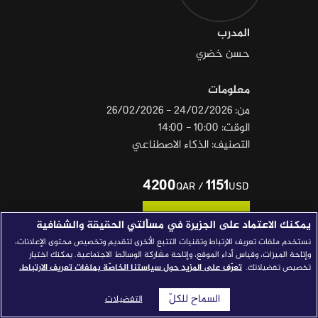
قصص النجاح
المدرب
مجلة الصحافة
حسن خضري
إصداراتنا
معلومات
معارف إعلامية
من: 24/02/2026 - 26/02/2026
الوقت: 10:00 - 14:00
شركاؤنا
التصنيف: الذكاء الاصطناعي
للتواصل
استفسارات
|
4200
1151
/
QAR
USD
تسجيل
يمكنك الاعتماد على الجزيرة في مسألتي الحقيقة والشفافية
نستخدم ملفات تعريف الارتباط وتقنيات التتبع الأخرى لتقديم وتخصيص محتوى الإعلانات،
وإتاحة الميزات، وقياس أداء الموقع، وإتاحة مشاركة الوسائط الاجتماعية. يمكنك اختيار
تخصيص تفضيلاتك.
تعرّف على المزيد حول سياستنا الخاصّة بملفات تعريف الارتباط.
المتطلبات الأساسية
السماح للكلّ
التفضيلات
• اهتمام بالتحقيقات الصحفية أو البحث الرقمي.