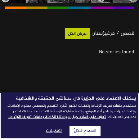
قصص النجاح
مجلة الصحافة
قصص / قرغيزستان
إصداراتنا
عرض الكل
معارف إعلامية
No stories found.
شركاؤنا
للتواصل
استفسارات
|
يمكنك الاعتماد على الجزيرة في مسألتي الحقيقة والشفافية
نستخدم ملفات تعريف الارتباط وتقنيات التتبع الأخرى لتقديم وتخصيص محتوى الإعلانات،
وإتاحة الميزات، وقياس أداء الموقع، وإتاحة مشاركة الوسائط الاجتماعية. يمكنك اختيار
تخصيص تفضيلاتك.
تعرّف على المزيد حول سياستنا الخاصّة بملفات تعريف الارتباط.
السماح للكلّ
التفضيلات