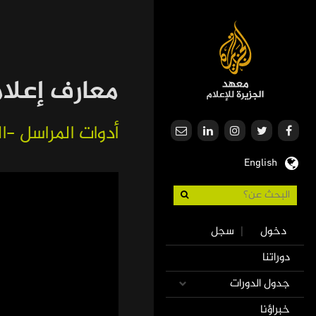
تجاوز
إلى
المحتوى
الرئيسي
معارف إعلا
أدوات المراسل -ا
English
Use
دخول
سجل
|
accoun
Mai
دوراتنا
men
navigatio
جدول الدورات
خبراؤنا