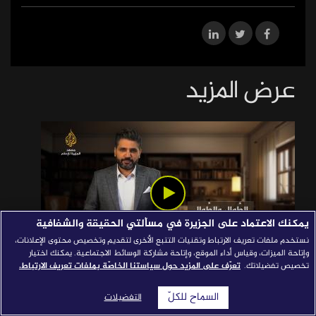
قصص النجاح
مجلة الصحافة
إصداراتنا
عرض المزيد
معارف إعلامية
شركاؤنا
للتواصل
استفسارات
|
يمكنك الاعتماد على الجزيرة في مسألتي الحقيقة والشفافية
نستخدم ملفات تعريف الارتباط وتقنيات التتبع الأخرى لتقديم وتخصيص محتوى الإعلانات،
وإتاحة الميزات، وقياس أداء الموقع، وإتاحة مشاركة الوسائط الاجتماعية. يمكنك اختيار
تخصيص تفضيلاتك.
تعرّف على المزيد حول سياستنا الخاصّة بملفات تعريف الارتباط.
الطَّوال والطِّوال - بلسان فصيح
السماح للكلّ
التفضيلات
08/04/2026