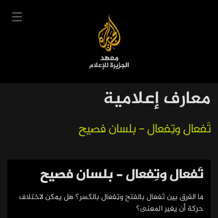
تجاوز
إلى
المحتوى
الرئيسي
English
معارف إعلامية
User
دخول
سجل
|
Main
account
تَفعال وتِفعال - بلسان فصيح
دوراتنا
navigation
menu
جدول الدورات
خبراؤنا
تَفعال وتِفعال - بلسان فصيح
عن المعهد
ما الفرق بين تَفعال بالفتح وتِفعال بالكسر؟ هل يمكن لاختلاف
التعليم الإلكتروني
حركة أن يغير المعنى؟
أخبار وفعاليات