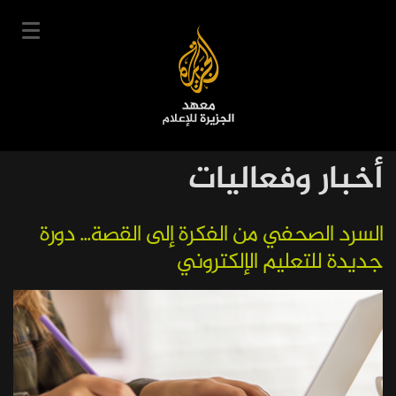
تجاوز
إلى
المحتوى
الرئيسي
English
أخبار وفعاليات
User
دخول
سجل
|
Main
account
دوراتنا
السرد الصحفي من الفكرة إلى القصة... دورة
navigation
جديدة للتعليم الإلكتروني
menu
جدول الدورات
خبراؤنا
عن المعهد
التعليم الإلكتروني
أخبار وفعاليات