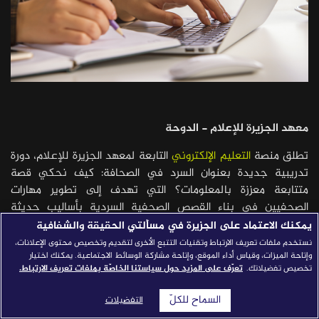
قصص النجاح
مجلة الصحافة
إصداراتنا
معارف إعلامية
معهد الجزيرة للإعلام - الدوحة
شركاؤنا
للتواصل
استفسارات
|
تطلق منصة
التعليم الإلكتروني
التابعة لمعهد الجزيرة للإعلام، دورة
تدريبية جديدة بعنوان السرد في الصحافة: كيف نحكي قصة
متتابعة معززة بالمعلومات؟ التي تهدف إلى تطوير مهارات
الصحفيين في بناء القصص الصحفية السردية بأساليب حديثة
وفعّالة.
يمكنك الاعتماد على الجزيرة في مسألتي الحقيقة والشفافية
نستخدم ملفات تعريف الارتباط وتقنيات التتبع الأخرى لتقديم وتخصيص محتوى الإعلانات،
تركز الدورة على تطوير فهم المشاركين للسرد الصحفي، من خلال
وإتاحة الميزات، وقياس أداء الموقع، وإتاحة مشاركة الوسائط الاجتماعية. يمكنك اختيار
التعرف على عناصر القصة السردية، وخطوات بنائها، وتقنيات السرد
تخصيص تفضيلاتك.
تعرّف على المزيد حول سياستنا الخاصّة بملفات تعريف الارتباط.
بمختلف أنواعه، بما يشمل السرد المعزز بالمعلومات ودور الكاتب في
السماح للكلّ
التفضيلات
نجاح أو إخفاق القصة. كما تعزز الدورة المهارات العملية في إعداد