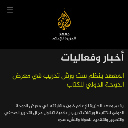
تجاوز
إلى
المحتوى
الرئيسي
English
أخبار وفعاليات
User
دخول
سجل
|
Main
account
دوراتنا
المعهد ينظم ست ورش تدريب في معرض
navigation
الدوحة الدولي للكتاب
menu
جدول الدورات
خبراؤنا
عن المعهد
يقدم معهد الجزيرة للإعلام ضمن مشاركته في معرض الدوحة
الدولي للكتاب 6 ورشات تدريب إعلامية تتناول مجال التحرير الصحفي
التعليم الإلكتروني
والتصوير والتقديم للهواة والنشء هي:
أخبار وفعاليات