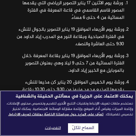
ورشة يوم الاثنين 17 يناير التصوير الرياضي التي يقدمها
قصص النجاح
المصور قاسم القاسمي في قاعة المعرفة في الفترة
المسائية من 4 حتى 6 مساءً.
مجلة الصحافة
ورشة يوم الأربعاء الموافق 19 يناير التصوير بالجوال للنشء
إصداراتنا
في الفترة الصباحية وبقاعة النور مع المدرب إياد الداود من
معارف إعلامية
9:30 حتى العاشرة والنصف.
شركاؤنا
ورشة يوم الأربعاء الموافق 19 يناير بقاعة المعرفة خلال
الفترة المسائية من 7 حتى 9 ليلا وهي بعنوان التصوير
للتواصل
استفسارات
|
بالموبايل مع الخبير إياد الداود.
ورشة يوم الخميس الموافق 20 يناير كن مذيعا للنشء
يقدمها المذيع محمد مزيمز من 9:30 حتى 10:30 بقاعة
يمكنك الاعتماد على الجزيرة في مسألتي الحقيقة والشفافية
المعرفة.
نستخدم ملفات تعريف الارتباط وتقنيات التتبع الأخرى لتقديم وتخصيص محتوى الإعلانات،
ورشة يوم الخميس الموافق 20 يناير فنون التحرير الصحفي
وإتاحة الميزات، وقياس أداء الموقع، وإتاحة مشاركة الوسائط الاجتماعية. يمكنك اختيار
تخصيص تفضيلاتك.
تعرّف على المزيد حول سياستنا الخاصّة بملفات تعريف الارتباط.
في الفترة المسائية بقاعة النور التي يقدمها الصحفي أمجد
الشلتوني من الساعة 7 – 9 ليلا.
السماح للكلّ
التفضيلات
ورشة يوم الجمعة 21 يناير كتابة المقال الصحفي التي يدرب