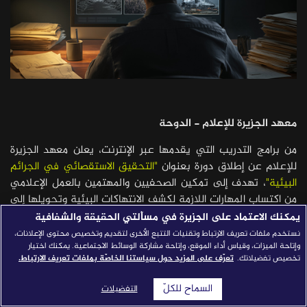
قصص النجاح
مجلة الصحافة
إصداراتنا
معارف إعلامية
معهد الجزيرة للإعلام - الدوحة
شركاؤنا
للتواصل
استفسارات
|
من برامج التدريب التي يقدمها عبر الإنترنت، يعلن معهد الجزيرة
للإعلام عن إطلاق دورة بعنوان
"التحقيق الاستقصائي في الجرائم
البيئية"
، تهدف إلى تمكين الصحفيين والمهتمين بالعمل الإعلامي
من اكتساب المهارات اللازمة لكشف الانتهاكات البيئية وتحويلها إلى
تحقيقات صحفية مؤثرة تستند إلى الأدلة والبيانات.
يمكنك الاعتماد على الجزيرة في مسألتي الحقيقة والشفافية
نستخدم ملفات تعريف الارتباط وتقنيات التتبع الأخرى لتقديم وتخصيص محتوى الإعلانات،
وتأتي الدورة في ظل تنامي أهمية القضايا البيئية وما يرتبط بها من
وإتاحة الميزات، وقياس أداء الموقع، وإتاحة مشاركة الوسائط الاجتماعية. يمكنك اختيار
جرائم تؤثر في حياة المجتمعات واستدامة الموارد الطبيعية، حيث
تخصيص تفضيلاتك.
تعرّف على المزيد حول سياستنا الخاصّة بملفات تعريف الارتباط.
تسلط الضوء على دور الصحافة الاستقصائية في تتبع هذه القضايا
السماح للكلّ
التفضيلات
وكشف أبعادها المختلفة. كما تتناول مفاهيم الجرائم البيئية