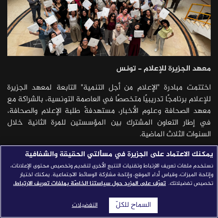
قصص النجاح
مجلة الصحافة
إصداراتنا
معهد الجزيرة للإعلام - تونس
معارف إعلامية
اختتمت مبادرة "الإعلام من أجل التنمية" التابعة لمعهد الجزيرة
شركاؤنا
للإعلام برنامجًا تدريبيًا متخصصًا في العاصمة التونسية، بالشراكة مع
للتواصل
استفسارات
|
معهد الصحافة وعلوم الأخبار، مستهدفةً طلبة الإعلام والصحافة،
في إطار التعاون المشترك بين المؤسستين للمرة الثانية خلال
السنوات الثلاث الماضية.
شهد البرنامج تنفيذ ستّ دورات تدريبية مكثفة امتدّت على مدار
يمكنك الاعتماد على الجزيرة في مسألتي الحقيقة والشفافية
خمسة أيام، بإجمالي 30 ساعة تدريبية لكل دورة، مستفيدًا منها 80
نستخدم ملفات تعريف الارتباط وتقنيات التتبع الأخرى لتقديم وتخصيص محتوى الإعلانات،
وإتاحة الميزات، وقياس أداء الموقع، وإتاحة مشاركة الوسائط الاجتماعية. يمكنك اختيار
طالبًا وطالبةً، توزّعوا على الدورات الستّ بواقع 11 مشاركًا في دورة
تخصيص تفضيلاتك.
تعرّف على المزيد حول سياستنا الخاصّة بملفات تعريف الارتباط.
إنتاج النشرات الرقمية، و14 مشاركًا في إدارة غرف الأخبار الرقمية، و18
مشاركًا في إنتاج المحتوى بالذكاء الاصطناعي، و12 مشاركًا في دورة
السماح للكلّ
التفضيلات
المراسل التلفزيوني في العصر الرقمي، و12 مشاركًا في تحقيقات