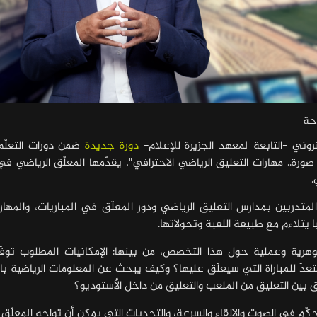
وحة
روني -التابعة لمعهد الجزيرة للإعلام-
دورة جديدة
ضمن دورات التعلّم
رة.. مهارات التعليق الرياضي الاحترافي"، يقدّمها المعلّق الرياضي ف
متدربين بمدارس التعليق الرياضي ودور المعلّق في المباريات، والمهار
ا يتلاءم مع طبيعة اللعبة وتحولاتها.
هرية وعملية حول هذا التخصص، من بينها: الإمكانيات المطلوب توفّر
عدّ للمباراة التي سيعلّق عليها؟ وكيف يبحث عن المعلومات الرياضية ب
ق بين التعليق من الملعب والتعليق من داخل الأستوديو؟
تحكّم في الصوت والإلقاء والسرعة، والتحديات التي يمكن أن تواجه المعلّق 