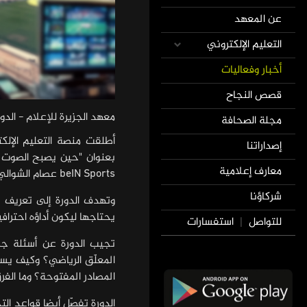
عن المعهد
التعليم الإلكتروني
أخبار وفعاليات
قصص النجاح
معهد الجزيرة للإعلام - الد
مجلة الصحافة
أطلقت منصة التعليم الإلكت
إصداراتنا
بعنوان "حين يصبح الصوت صو
معارف إعلامية
beIN Sports عصام الشوالي.
شركاؤنا
وتهدف الدورة إلى تعريف ال
يحتاجها ليكون أداؤه احترافي
للتواصل
استفسارات
|
تجيب الدورة عن أسئلة جو
المعلّق الرياضي؟ وكيف يست
المصادر المفتوحة؟ وما الفر
الدورة تفصّل أيضا قواعد ال