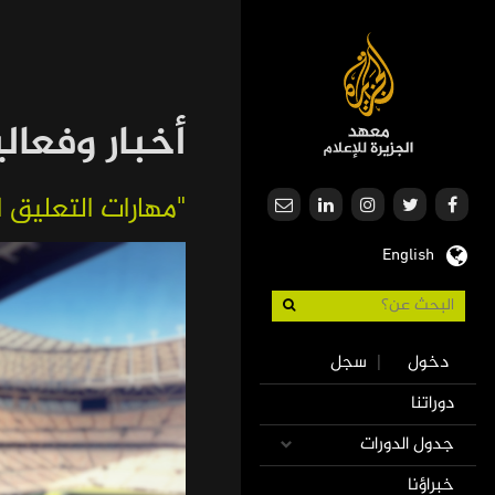
تجاوز
إلى
المحتوى
الرئيسي
أخبار وفعال
"مهارات التعليق ا
English
Use
دخول
سجل
|
accoun
Mai
دوراتنا
men
navigatio
جدول الدورات
خبراؤنا