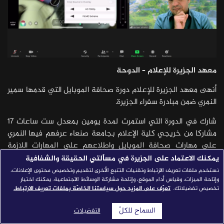
قصص النجاح
مجلة الصحافة
إصداراتنا
معهد الجزيرة للإعلام – الدوحة
معارف إعلامية
أنهى معهد الجزيرة للإعلام دورة صحافة الموبايل التي قدمها سمير
شركاؤنا
النمري ضمن مبادرة سفراء الجزيرة.
للتواصل
استفسارات
|
شارك في الدورة التي استمرت لمدة يومين بمعدل ست ساعات 17
مشاركا من خريجي كلية الإعلام بجامعة صنعاء عرفهم فيها النمري
على مهارات صحافة الموبايل واطلاعهم على المهارات اللازمة
للتصوير والمونتاج والتصميم والجرافيك.
يمكنك الاعتماد على الجزيرة في مسألتي الحقيقة والشفافية
نستخدم ملفات تعريف الارتباط وتقنيات التتبع الأخرى لتقديم وتخصيص محتوى الإعلانات،
وبين المشاركون بأنهم تعرفوا على العديد من البرامج الخاصة
وإتاحة الميزات، وقياس أداء الموقع، وإتاحة مشاركة الوسائط الاجتماعية. يمكنك اختيار
بصحافة الموبايل إلى جانب التعرف على عملية التصميم والمونتاج
تخصيص تفضيلاتك.
تعرّف على المزيد حول سياستنا الخاصّة بملفات تعريف الارتباط.
وإنجاز القصص بصورة مهنية واحترافية وأكثر سهولة، وكيفية التعامل
السماح للكلّ
التفضيلات
مع التطبيقات سواء في المونتاج أو تسجيل الفيديو واستخدام