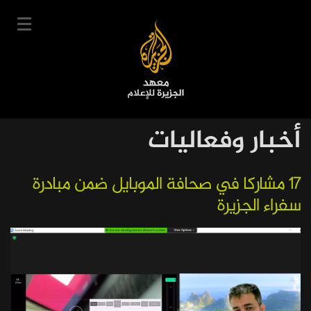
تجاوز
إلى
المحتوى
الرئيسي
English
أخبار وفعاليات
User
دخول
سجل
|
Main
account
دوراتنا
17 مشاركا في صحافة الموبايل ضمن مبادرة
navigation
سفراء الجزيرة
menu
جدول الدورات
خبراؤنا
عن المعهد
التعليم الإلكتروني
أخبار وفعاليات