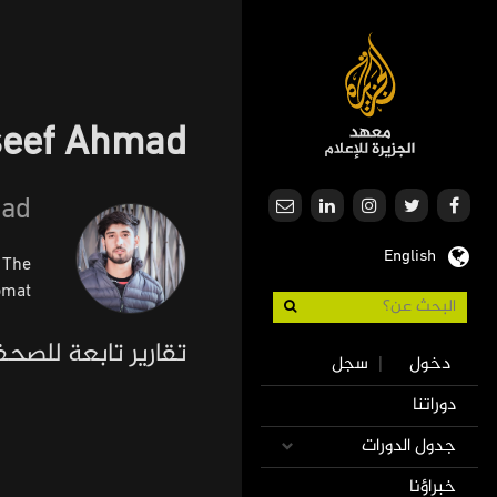
تجاوز
إلى
المحتوى
الرئيسي
seef Ahmad
mad
English
 The
omat.
Use
تقارير تابعة للصح
دخول
سجل
|
accoun
Mai
دوراتنا
men
navigatio
جدول الدورات
خبراؤنا