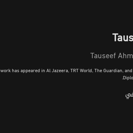
Tau
Tauseef Ah
 work has appeared in Al Jazeera, TRT World, The Guardian, and
Dipl
في