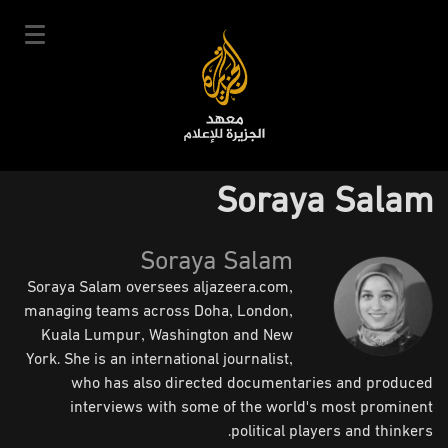
تجاوز
إلى
المحتوى
الرئيسي
English
Soraya Salam
User
دخول
سجل
|
Main
account
Soraya Salam
دوراتنا
navigation
Soraya Salam oversees aljazeera.com,
menu
جدول الدورات
managing teams across Doha, London,
خبراؤنا
Kuala Lumpur, Washington and New
York. She is an international journalist,
عن المعهد
who has also directed documentaries and produced
التعليم الإلكتروني
interviews with some of the world's most prominent
political players and thinkers.
أخبار وفعاليات