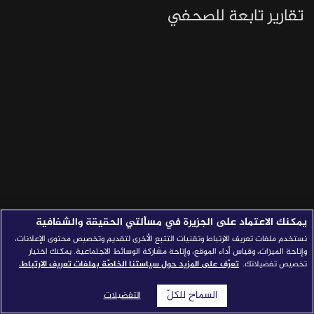
تقارير تابعة للصحفي
قصص النجاح
مجلة الصحافة
إصداراتنا
معارف إعلامية
شركاؤنا
للتواصل
استفسارات
|
يمكنك الاعتماد على الجزيرة في مسألتي الحقيقة والشفافية
نستخدم ملفات تعريف الارتباط وتقنيات التتبع الأخرى لتقديم وتخصيص محتوى الإعلانات،
وإتاحة الميزات، وقياس أداء الموقع، وإتاحة مشاركة الوسائط الاجتماعية. يمكنك اختيار
تخصيص تفضيلاتك.
تعرّف على المزيد حول سياستنا الخاصّة بملفات تعريف الارتباط.
السماح للكلّ
التفضيلات