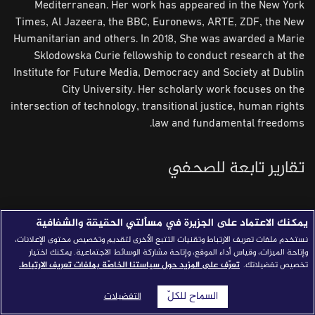
Mediterranean. Her work has appeared in the New York
قصص النجاح
Times, Al Jazeera, the BBC, Euronews, ARTE, ZDF, the New
Humanitarian and others. In 2018, She was awarded a Marie
مجلة الصحافة
Sklodowska Curie fellowship to conduct research at the
Institute for Future Media, Democracy and Society at Dublin
إصداراتنا
City University. Her scholarly work focuses on the
معارف إعلامية
intersection of technology, transitional justice, human rights
law and fundamental freedoms.
شركاؤنا
للتواصل
استفسارات
|
تقارير تابعة للصحفي
يمكنك الاعتماد على الجزيرة في مسألتي الحقيقة والشفافية
نستخدم ملفات تعريف الارتباط وتقنيات التتبع الأخرى لتقديم وتخصيص محتوى الإعلانات،
وإتاحة الميزات، وقياس أداء الموقع، وإتاحة مشاركة الوسائط الاجتماعية. يمكنك اختيار
تخصيص تفضيلاتك.
تعرّف على المزيد حول سياستنا الخاصّة بملفات تعريف الارتباط.
السماح للكلّ
التفضيلات