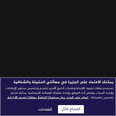
قصص النجاح
مجلة الصحافة
إصداراتنا
معارف إعلامية
شركاؤنا
للتواصل
استفسارات
|
يمكنك الاعتماد على الجزيرة في مسألتي الحقيقة والشفافية
نستخدم ملفات تعريف الارتباط وتقنيات التتبع الأخرى لتقديم وتخصيص محتوى الإعلانات،
وإتاحة الميزات، وقياس أداء الموقع، وإتاحة مشاركة الوسائط الاجتماعية. يمكنك اختيار
تخصيص تفضيلاتك.
تعرّف على المزيد حول سياستنا الخاصّة بملفات تعريف الارتباط.
السماح للكلّ
التفضيلات