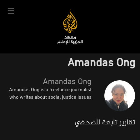
تجاوز
إلى
المحتوى
الرئيسي
English
Amandas Ong
User
دخول
سجل
|
Main
account
Amandas Ong
دوراتنا
navigation
Amandas Ong is a freelance journalist
menu
جدول الدورات
who writes about social justice issues
خبراؤنا
عن المعهد
تقارير تابعة للصحفي
التعليم الإلكتروني
أخبار وفعاليات