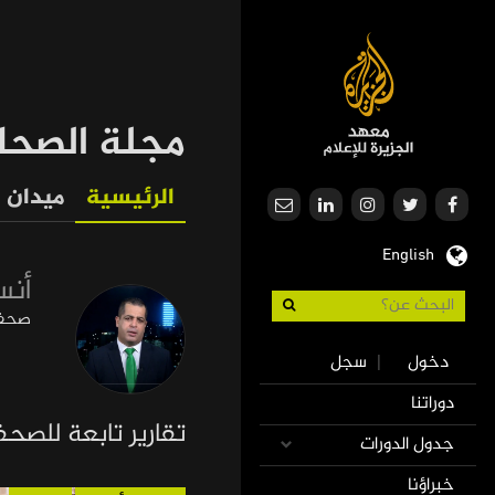
تجاوز
إلى
المحتوى
الرئيسي
مجلة الصحا
الرئيسية
ميدان
Our
English
Journalism
أنس
صحفي
Use
دخول
سجل
|
accoun
Mai
دوراتنا
men
navigatio
تقارير تابعة للصح
جدول الدورات
خبراؤنا