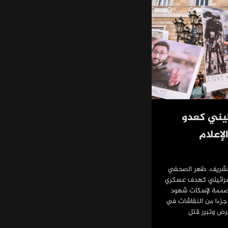
ني كعدو
إعلام
لشريف، ظهر الصحفي
إسرائيلي كهدف عسكري
صممة لإسكات شهود
جزءا من النقاشات في
رض وتبرر قتل