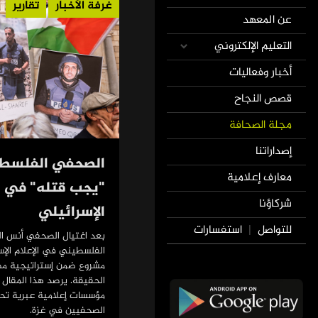
غرفة الأخبار
تقارير
عن المعهد
التعليم الإلكتروني
أخبار وفعاليات
قصص النجاح
مجلة الصحافة
إصداراتنا
الصحفي الفلسطي
معارف إعلامية
"يجب قتله" في ال
شركاؤنا
الإسرائيلي
للتواصل
استفسارات
|
بعد اغتيال الصحفي أنس ا
الفلسطيني في الإعلام ال
مشروع ضمن إستراتيجية م
الحقيقة. يرصد هذا المقال 
مؤسسات إعلامية عبرية تح
الصحفيين في غزة.