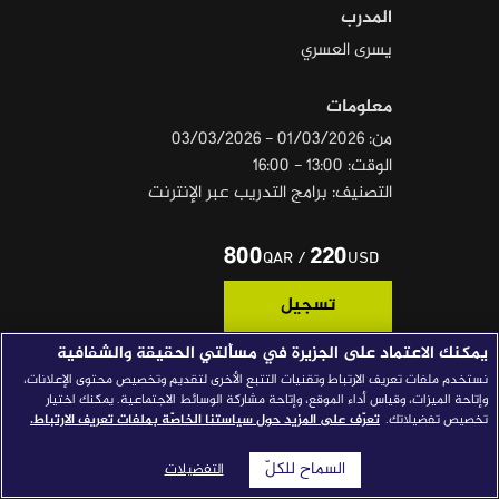
المدرب
قصص النجاح
يسرى العسري
مجلة الصحافة
معلومات
إصداراتنا
من: 01/03/2026 - 03/03/2026
معارف إعلامية
الوقت: 13:00 - 16:00
التصنيف: برامج التدريب عبر الإنترنت
شركاؤنا
للتواصل
استفسارات
|
800
220
/
QAR
USD
تسجيل
يمكنك الاعتماد على الجزيرة في مسألتي الحقيقة والشفافية
نستخدم ملفات تعريف الارتباط وتقنيات التتبع الأخرى لتقديم وتخصيص محتوى الإعلانات،
المتطلبات الأساسية
وإتاحة الميزات، وقياس أداء الموقع، وإتاحة مشاركة الوسائط الاجتماعية. يمكنك اختيار
تخصيص تفضيلاتك.
تعرّف على المزيد حول سياستنا الخاصّة بملفات تعريف الارتباط.
• شهادة ثانوية عامة، ويفضل مؤهل جامعي.
• خبرة عملية في المجال الرقمي.
السماح للكلّ
التفضيلات