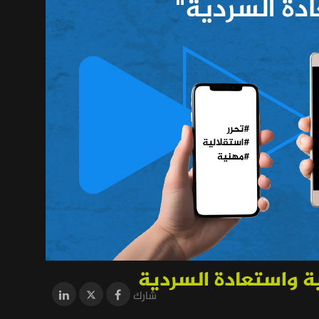
لية واستعادة السردية
شارك