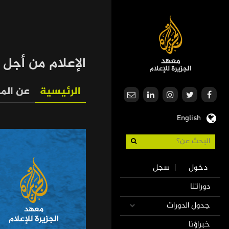
تجاوز
إلى
المحتوى
الرئيسي
الإعلام من أجل 
الرئيسية
عن المب
Media
English
for
Development
Use
دخول
سجل
|
accoun
Mai
دوراتنا
men
navigatio
جدول الدورات
خبراؤنا