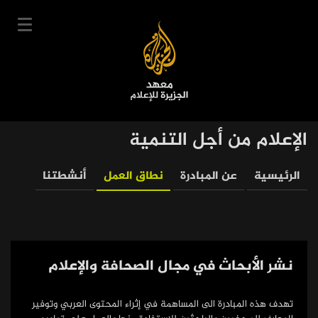
تجاوز
إلى
المحتوى
الرئيسي
English
الإعلام من أجل التنمية
User
دخول
سجل
|
Media
Main
الرئيسية
عن المبادرة
نطاق العمل
أنشطتنا
account
دوراتنا
for
navigation
menu
جدول الدورات
Development
خبراؤنا
تعليم الصحافة
عن المعهد
نشر الأبحاث في مجال الصحافة والإعلام
التعليم الإلكتروني
تهدف هذه المبادرة الى المساهمة في إثراء المحتوى العربي وتوفير
أخبار وفعاليات