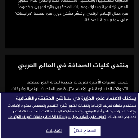
المعارف للصحفيين والباحثين للاستفادة منها والعمل على تطوير
المهن الإعلامية ومدارك ومهارات الصحفيين والإعلاميين، وخصوصاً
قصص النجاح
في مجال الإعلام الرقمي. وتنشر بشكل دوري في صفحة "مراجعات"
على موقع مجلة الصحافة.
مجلة الصحافة
إصداراتنا
معارف إعلامية
شركاؤنا
تعليم الصحافة
منتدى كليات الصحافة في العالم العربي
للتواصل
استفسارات
|
حملت السنوات الأخيرة تعريفات جديدة للحالة التي صنعتها
التحولات المتسارعة في الإعلام مثل ظهور المنصات الرقمية وشبكات
التواصل الاجتماعي وشيوع استعمال الهواتف الذكية. البعض يسميها
يمكنك الاعتماد على الجزيرة في مسألتي الحقيقة والشفافية
الإعلام الجديد، والبعض يقول إن الإعلام الجديد لم يعد جديدا، ولذلك
نستخدم ملفات تعريف الارتباط وتقنيات التتبع الأخرى لتقديم وتخصيص محتوى الإعلانات،
نتحدث عن مستقبل لا يمكن التكهن به تماما، يحمل في كل يوم
وإتاحة الميزات، وقياس أداء الموقع، وإتاحة مشاركة الوسائط الاجتماعية. يمكنك اختيار
تقنيات جديدة تغير من قواعد اللعبة وتؤثر مباشرة في مهنة
تخصيص تفضيلاتك.
تعرّف على المزيد حول سياستنا الخاصّة بملفات تعريف الارتباط.
الصحافة.
السماح للكلّ
التفضيلات