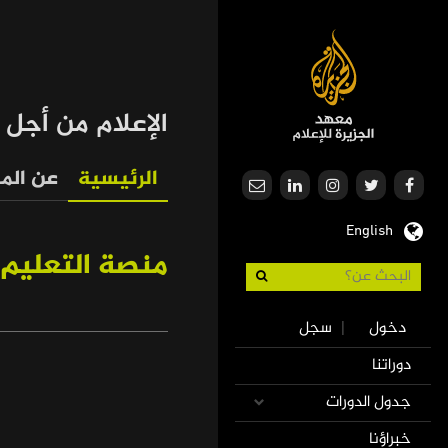
تجاوز
إلى
المحتوى
الرئيسي
الإعلام من أجل 
الرئيسية
عن المب
Media
English
for
منصة التعليم 
Development
Use
دخول
سجل
|
accoun
Mai
دوراتنا
men
navigatio
جدول الدورات
خبراؤنا