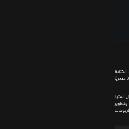
لكتابة
والإخراج عبر الاتصال المرئي لصالح مهرجان إدراك للأفلام القصيرة في نسخته الرابعة، وذلك بمشاركة 33 متدربًا
 خلال الفترة
 وتطوير
اريوهات