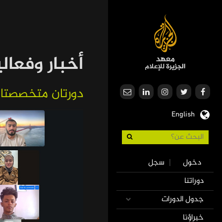
تجاوز
إلى
المحتوى
الرئيسي
أخبار وفعال
دورتان متخصصتان 
English
Use
دخول
سجل
|
accoun
Mai
دوراتنا
men
navigatio
جدول الدورات
خبراؤنا