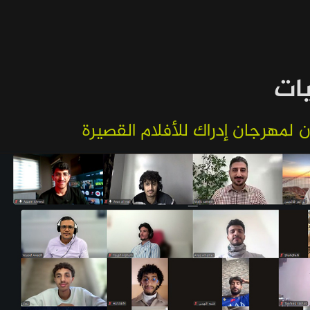
يات
لمهرجان إدراك للأفلام القصيرة