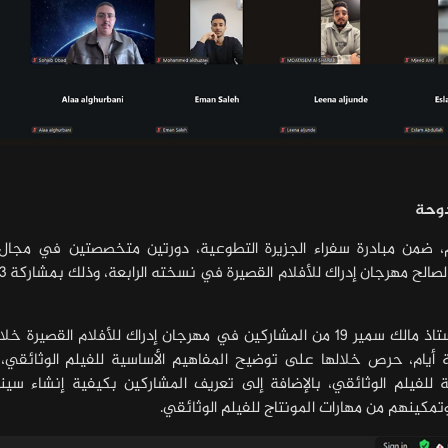
دوحة
م، ضمن مبادرة سفراء الجزيرة التطوعية، دورتين متخصصتين في مجال ا
وفي سياق متصل، درّب الأستاذ مالك سمير 19 من المشاركين في مهرجان إدراك للأفلام القصيرة
ثلاثة أيام، حرص خلالها على توضيح المفاهيم الأساسية للفيلم الوثائقي،
ية للفيلم الوثائقي، بالإضافة إلى تعريف المشاركين بكيفية إنشاء سين
تمكينهم من مهارات المونتاج للفيلم الوثائقي.