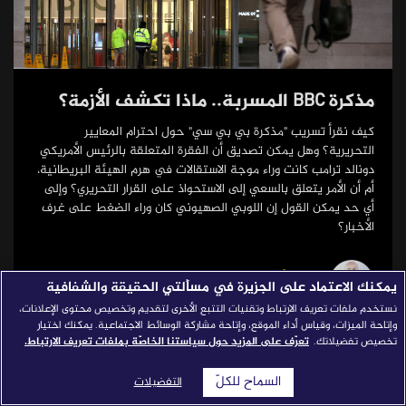
قصص النجاح
مجلة الصحافة
إصداراتنا
مذكرة BBC المسربة.. ماذا تكشف الأزمة؟
معارف إعلامية
كيف نقرأ تسريب "مذكرة بي بي سي" حول احترام المعايير
التحريرية؟ وهل يمكن تصديق أن الفقرة المتعلقة بالرئيس الأمريكي
شركاؤنا
دونالد ترامب كانت وراء موجة الاستقالات في هرم الهيئة البريطانية،
أم أن الأمر يتعلق بالسعي إلى الاستحواذ على القرار التحريري؟ وإلى
للتواصل
استفسارات
|
أي حد يمكن القول إن اللوبي الصهيوني كان وراء الضغط على غرف
الأخبار؟
نشرت في: 11/21/2025
محمد أبو عرقوب
يمكنك الاعتماد على الجزيرة في مسألتي الحقيقة والشفافية
نستخدم ملفات تعريف الارتباط وتقنيات التتبع الأخرى لتقديم وتخصيص محتوى الإعلانات،
وإتاحة الميزات، وقياس أداء الموقع، وإتاحة مشاركة الوسائط الاجتماعية. يمكنك اختيار
تخصيص تفضيلاتك.
تعرّف على المزيد حول سياستنا الخاصّة بملفات تعريف الارتباط.
السماح للكلّ
التفضيلات