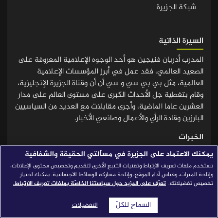
شبكة الجزيرة
قصص النجاح
مجلة الصحافة
السيرة الذاتية
إصداراتنا
المدرب أدريان فنيجين هو أحد الوجوه الإعلامية المعروفة على
معارف إعلامية
الصعيد العالمي، فقد عمل في أبرز المؤسسات الإعلامية
العالمية، مثل بي بي سي و سي أن أن وقناة الجزيرة الإنجليزية،
شركاؤنا
وقام بتغطية جل الأحداث الکبرى على مستوى العالم على مدار
للتواصل
استفسارات
|
العشرین عاما الماضیة، وأجرى مقابلات مع العدید من السیاسیین
البارزین وقادة الرأي والأعمال وصانعي الأخبار.
الخبرات
يمكنك الاعتماد على الجزيرة في مسألتي الحقيقة والشفافية
- مذيع رئيسي للأخبار والبرامج في قناة الجزيرة الإنجليزية –
نستخدم ملفات تعريف الارتباط وتقنيات التتبع الأخرى لتقديم وتخصيص محتوى الإعلانات،
(2010 – الآن). - شريك في شركة فنيجين ميديا – (2009 – الآن).
وإتاحة الميزات، وقياس أداء الموقع، وإتاحة مشاركة الوسائط الاجتماعية. يمكنك اختيار
- مذيع/مراسل في شبكة سي أن أن – (2006 – 2009). - مقدم
تخصيص تفضيلاتك.
تعرّف على المزيد حول سياستنا الخاصّة بملفات تعريف الارتباط.
برامج في قناة سكاي نيوز – (1996 – 1997). - مقدم برامج في
بي بي سي نيوز – (1994 – 2005). - مذيع ومقدم برامج في
السماح للكلّ
التفضيلات
إذاعة بي بي سي – (1992 – 2005). - مذيع في تلفزيون بي