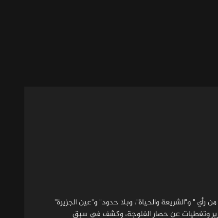
2001. قدم برامج "بين السطور" و"أكثر من رأي " و"الشريعة والحياة"، وبلا حدود" و"عين الجزيرة"
ة أحداث مهمة منها حرب العراق مراسلا ومذيعا عام ٢٠٠٤ وأنجز تقارير وتغطيات عن حصار الفلوجة، وكشف في سبق