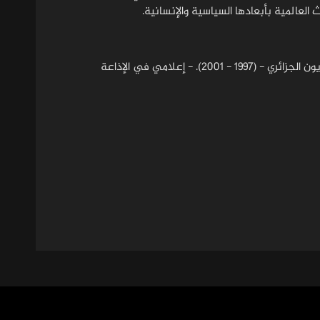
- مذيع رئيسي في شبكة الجزيرة الإعلامية (2001 - الآن). - مذيع النشرات الرئيسية في التلفزيون الجزائري - (1997 - 2001). - إعلامي في الإذاعة