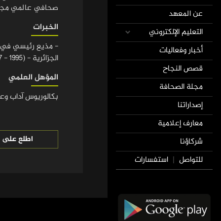
صحافي عالمي مجاعة النيجر عام 2005. رافق عياض فريق الجزيرة في تغطياته
عن المعهد
الخبرات
التعليم الإلكتروني
أخبار وفعاليات
الجزائرية - (1995 - 1997).
قصص النجاح
المؤهل العلمي
مجلة الصحافة
بكالوريوس آداب وعل
إصداراتنا
معارف إعلامية
اطلع على ا
شركاؤنا
للتواصل
استفسارات
|