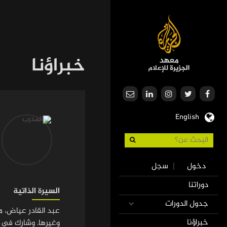
تجاوز
إلى
المحتوى
الرئيسي
خبراؤنا
English
Use
دخول
سجل
|
accoun
Mai
دوراتنا
men
السيرة الذاتية
navigatio
جدول الدورات
خبراؤنا