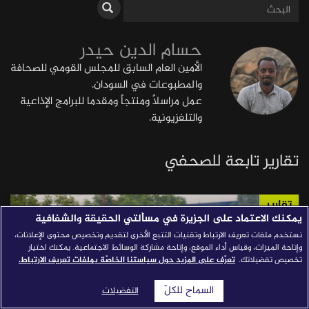
قصص النجاح
حسام الدين حيدر
مجلة الصحافة
الأمين العام السابق للمجلس القومي للصحافة
إصداراتنا
والمطبوعات في السودان.
معارف إعلامية
عمل مراسلاً ومنتجاً ومقدما للبرامج الإذاعية
والتلفزيونية.
شركاؤنا
للتواصل
استفسارات
|
تقارير تابعة للصحفي
تقارير
يمكنك الاعتماد على الجزيرة في مسألتي الحقيقة والشفافية
نستخدم ملفات تعريف الارتباط وتقنيات التتبع الأخرى لتقديم وتخصيص محتوى الإعلانات،
وإتاحة الميزات، وقياس أداء الموقع، وإتاحة مشاركة الوسائط الاجتماعية. يمكنك اختيار
تخصيص تفضيلاتك.
تعرّف على المزيد حول سياستنا الخاصّة بملفات تعريف الارتباط.
السماح للكلّ
التفضيلات