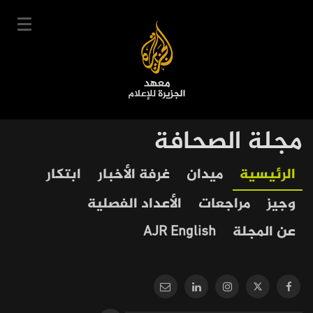
تجاوز
إلى
المحتوى
الرئيسي
English
مجلة الصحافة
User
دخول
سجل
|
Our
Main
الرئيسية
ميدان
غرفة الأخبار
ابتكار
account
دوراتنا
Journalism
navigation
وجيز
مراجعات
الأعداد الفصلية
menu
جدول الدورات
عن المجلة
AJR English
خبراؤنا
عن المعهد
التعليم الإلكتروني
أخبار وفعاليات