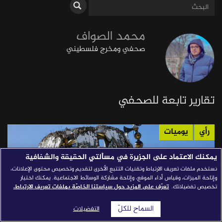
قصص النجاح
محمد الصواف
مجلة الصحافة
صحفي ومخرج فلسطيني
إصداراتنا
معارف إعلامية
شركاؤنا
تقارير تابعة للصحفي
للتواصل
استفسارات
|
رأي
يوميات
يمكنك الاعتماد على الجزيرة في مسألتي الحقيقة والشفافية
نستخدم ملفات تعريف الارتباط وتقنيات التتبع الأخرى لتقديم وتخصيص محتوى الإعلانات،
وإتاحة الميزات، وقياس أداء الموقع، وإتاحة مشاركة الوسائط الاجتماعية. يمكنك اختيار
تخصيص تفضيلاتك.
تعرّف على المزيد حول سياستنا الخاصّة بملفات تعريف الارتباط.
السماح للكلّ
التفضيلات