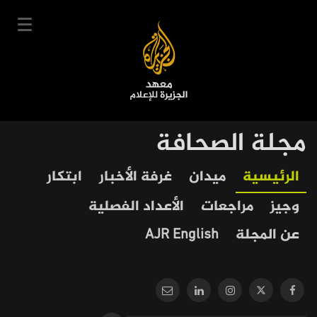
تجاوز
إلى
المحتوى
الرئيسي
English
مجلة الصحافة
User
دخول
سجل
|
Our
Main
الرئيسية
ميدان
غرفة الأخبار
ابتكار
account
دوراتنا
Journalism
navigation
وجيز
مراجعات
الأعداد الفصلية
menu
جدول الدورات
عن المجلة
AJR English
خبراؤنا
عن المعهد
التعليم الإلكتروني
أخبار وفعاليات