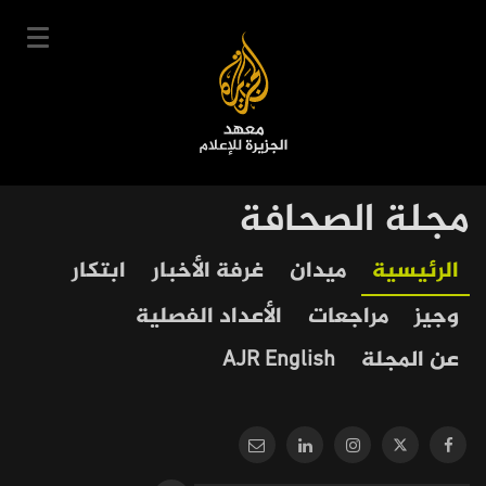
تجاوز
إلى
المحتوى
الرئيسي
English
مجلة الصحافة
User
دخول
سجل
|
Our
Main
الرئيسية
ميدان
غرفة الأخبار
ابتكار
account
دوراتنا
Journalism
navigation
وجيز
مراجعات
الأعداد الفصلية
menu
جدول الدورات
عن المجلة
AJR English
خبراؤنا
عن المعهد
التعليم الإلكتروني
أخبار وفعاليات