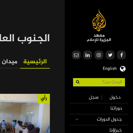
تجاوز
إلى
المحتوى
الرئيسي
الجنوب الع
الرئيسية
ميدان
English
Our
Journalism
Use
دخول
سجل
|
رأي
accoun
Mai
دوراتنا
men
navigatio
جدول الدورات
خبراؤنا