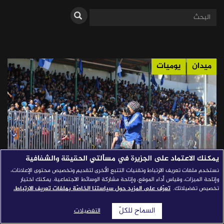
قصص النجاح
مجلة الصحافة
إصداراتنا
ميدان
يوميات
معارف إعلامية
شركاؤنا
للتواصل
استفسارات
|
يمكنك الاعتماد على الجزيرة في مسألتي الحقيقة والشفافية
نستخدم ملفات تعريف الارتباط وتقنيات التتبع الأخرى لتقديم وتخصيص محتوى الإعلانات،
الصحافة في غزّة.. صراع من أجل بقاءٍ ما
وإتاحة الميزات، وقياس أداء الموقع، وإتاحة مشاركة الوسائط الاجتماعية. يمكنك اختيار
تخصيص تفضيلاتك.
تعرّف على المزيد حول سياستنا الخاصّة بملفات تعريف الارتباط.
"كابتن نيلي"، صحفية رياضية فلسطينية، تنتمي إلى عائلة رياضية،
وجدت نفسها مثل عشرات الآلاف الفلسطينيين، تعيش تجربة
السماح للكلّ
التفضيلات
الفقدان والنزوح، والإجهاز على الأبطال والمنشآت الرياضية. في هذه