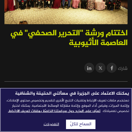
قصص النجاح
مجلة الصحافة
اختتام ورشة "التحرير الصحفي" في
إصداراتنا
العاصمة الأثيوبية
معارف إعلامية
شركاؤنا
للتواصل
استفسارات
|
شارك
نظّم معهد الجزيرة للإعلام في العاصمة الإثيوبية أديس أبابا دورة
يمكنك الاعتماد على الجزيرة في مسألتي الحقيقة والشفافية
تدريبية بعنوان التحرير الصحفي، بالتعاون مع هيئة الإعلام الإثيوبية.
نستخدم ملفات تعريف الارتباط وتقنيات التتبع الأخرى لتقديم وتخصيص محتوى الإعلانات،
وإتاحة الميزات، وقياس أداء الموقع، وإتاحة مشاركة الوسائط الاجتماعية. يمكنك اختيار
وشارك في الدورة -التي تواصلت من 18 إلى 22 يوليو في إطار مبادرة
تخصيص تفضيلاتك.
تعرّف على المزيد حول سياستنا الخاصّة بملفات تعريف الارتباط.
الإعلام من أجل التنمية- 24 صحفيا وصحفية من مختلف المؤسسات
الإعلامية الإثيوبية الناطقة باللغة العربية.
السماح للكلّ
التفضيلات