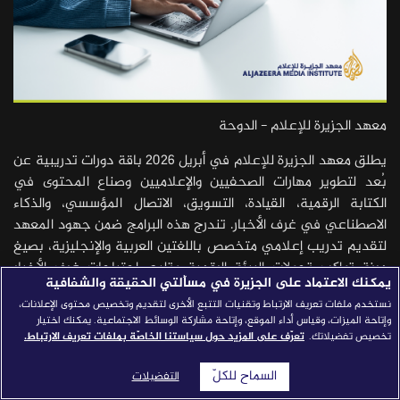
قصص النجاح
مجلة الصحافة
إصداراتنا
معهد الجزيرة للإعلام - الدوحة
معارف إعلامية
شركاؤنا
يطلق معهد الجزيرة للإعلام في أبريل 2026 باقة دورات تدريبية عن
بُعد لتطوير مهارات الصحفيين والإعلاميين وصناع المحتوى في
للتواصل
استفسارات
|
الكتابة الرقمية، القيادة، التسويق، الاتصال المؤسسي، والذكاء
الاصطناعي في غرف الأخبار. تندرج هذه البرامج ضمن جهود المعهد
لتقديم تدريب إعلامي متخصص باللغتين العربية والإنجليزية، بصيغ
مرنة تواكب تحولات البيئة الرقمية وتلبي احتياجات غرف الأخبار
يمكنك الاعتماد على الجزيرة في مسألتي الحقيقة والشفافية
والمنصات المتعددة.
نستخدم ملفات تعريف الارتباط وتقنيات التتبع الأخرى لتقديم وتخصيص محتوى الإعلانات،
وإتاحة الميزات، وقياس أداء الموقع، وإتاحة مشاركة الوسائط الاجتماعية. يمكنك اختيار
وتغطي دورات أبريل طيفًا واسعًا من المهارات العملية؛ من بينها:
تخصيص تفضيلاتك.
تعرّف على المزيد حول سياستنا الخاصّة بملفات تعريف الارتباط.
ورشة "الكتابة للفيديو الرقمي"، و"دورة الكتابة للوسائط المتعددة"،
و"الكتابة للصورة"، إلى جانب "تحليل الخطاب الإعلامي"، و"مهارات
السماح للكلّ
التفضيلات
التحرير للمنصات المتعددة"، و"إدارة غرف الأخبار الرقمية"، و"الصحافة