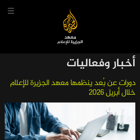
تجاوز
إلى
المحتوى
الرئيسي
English
أخبار وفعاليات
User
دخول
سجل
|
Main
account
دوراتنا
دورات عن بُعد ينظمها معهد الجزيرة للإعلام
navigation
خلال أبريل 2026
menu
جدول الدورات
خبراؤنا
عن المعهد
التعليم الإلكتروني
أخبار وفعاليات