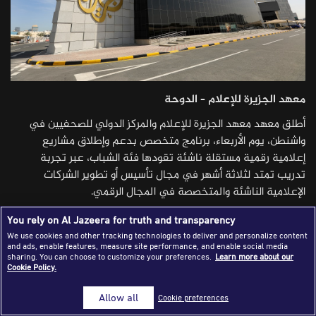
Success Stories
Journalism Magazine
Publications
معهد الجزيرة للإعلام – الدوحة
Media Tips
أطلق معهد معهد الجزيرة للإعلام والمركز الدولي للصحفيين في
Partnerships
واشنطن، يوم الأربعاء، برنامج متخصص بدعم وإطلاق مشاريع
Contact Us
FAQ
|
إعلامية رقمية مستقلة ناشئة تقودها فئة الشباب، عبر تجربة
تدريب تمتد لثلاثة أشهر في مجال تأسيس أو تطوير الشركات
الإعلامية الناشئة والمتخصصة في المجال الرقمي.
حيث سينفذ برنامج "مدرج" في العاصمة الأردنية عمّان وهو واحد
You rely on Al Jazeera for truth and transparency
من مشاريع زمالة نايت التابعة للمركز الدولي للصحفيين في الشرق
We use cookies and other tracking technologies to deliver and personalize content
and ads, enable features, measure site performance, and enable social media
الأوسط، المشروع عبر برنامج تدريبي من تصميم ودعم معهد الجزيرة
sharing. You can choose to customize your preferences.
Learn more about our
للإعلام يعمل على تمكين الصحفيين والصحفيات والمتخصصين في
Cookie Policy.
قطاع الأعمال وتكنولوجيا المعلومات أصحاب الاهتمام بالعمل
Allow all
Cookie preferences
الإعلامي، من خلال فرص تدريب واحتضان لتأسيس شركات صغيرة