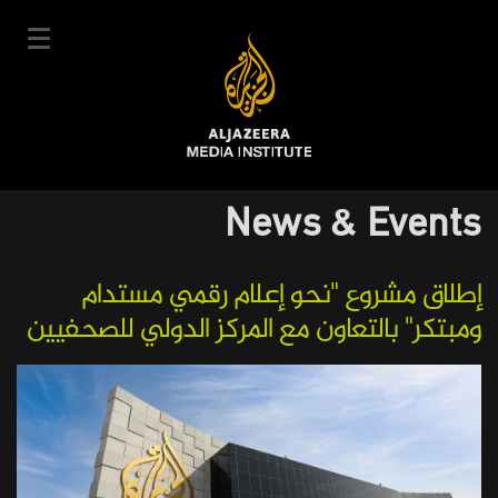
Skip
to
main
content
عربي
News & Events
User
Login
Sign up
|
Main
account
Our Courses
إطلاق مشروع "نحو إعلام رقمي مستدام
ومبتكر" بالتعاون مع المركز الدولي للصحفيين
navigation
Courses Schedule
menu
Our Experts
About Us
E-Learning
News & Events