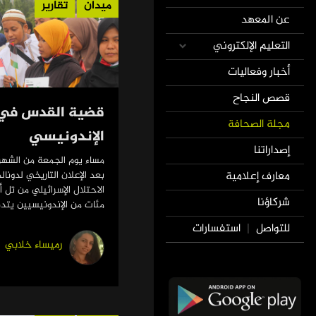
ميدان
تقارير
عن المعهد
التعليم الإلكتروني
أخبار وفعاليات
قصص النجاح
قضية القدس في ا
مجلة الصحافة
الإندونيسي
إصداراتنا
مساء يوم الجمعة من الشهر
معارف إعلامية
بعد الإعلان التاريخي لدونال
الاحتلال الإسرائيلي من تل 
شركاؤنا
مئات من الإندونيسيين يتدف
للتواصل
استفسارات
|
رميساء خلابي