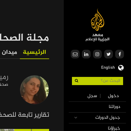
تجاوز
إلى
المحتوى
الرئيسي
مجلة الصحا
الرئيسية
ميدان
Our
English
Journalism
رمي
صحفي
Use
دخول
سجل
|
accoun
Mai
دوراتنا
men
navigatio
تقارير تابعة للصح
جدول الدورات
خبراؤنا