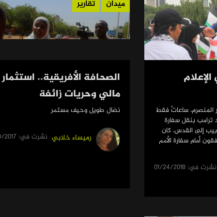
ميدان
تقارير
لإعلام
الصحافة الأفريقية.. استثمار
مالي وحريات زائفة
 المنصرم، ساعاتٌ فقط
نضال طويل وحيف مستمر
د ترامب بنقل سفارة
أبيب إلى القدس، كان
نشرت في: 12/20/2017
رميساء خلابي
قون أمام سفارة الأمم
نشرت في: 01/24/2018