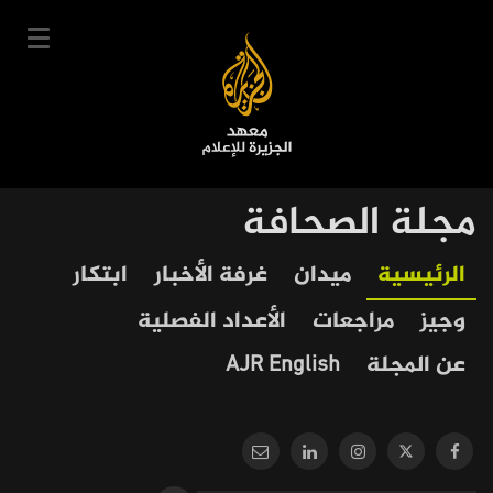
تجاوز
إلى
المحتوى
الرئيسي
English
مجلة الصحافة
User
دخول
سجل
|
Our
Main
الرئيسية
ميدان
غرفة الأخبار
ابتكار
account
دوراتنا
Journalism
navigation
وجيز
مراجعات
الأعداد الفصلية
menu
جدول الدورات
عن المجلة
AJR English
خبراؤنا
عن المعهد
التعليم الإلكتروني
أخبار وفعاليات