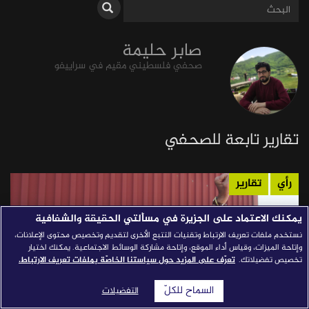
قصص النجاح
صابر حليمة
مجلة الصحافة
صحفي فلسطيني مقيم في سراييفو
إصداراتنا
معارف إعلامية
شركاؤنا
تقارير تابعة للصحفي
للتواصل
استفسارات
|
رأي
تقارير
يمكنك الاعتماد على الجزيرة في مسألتي الحقيقة والشفافية
نستخدم ملفات تعريف الارتباط وتقنيات التتبع الأخرى لتقديم وتخصيص محتوى الإعلانات،
وإتاحة الميزات، وقياس أداء الموقع، وإتاحة مشاركة الوسائط الاجتماعية. يمكنك اختيار
تخصيص تفضيلاتك.
تعرّف على المزيد حول سياستنا الخاصّة بملفات تعريف الارتباط.
السماح للكلّ
التفضيلات