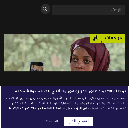
قصص النجاح
مجلة الصحافة
إصداراتنا
مراجعات
رأي
معارف إعلامية
شركاؤنا
للتواصل
استفسارات
|
يمكنك الاعتماد على الجزيرة في مسألتي الحقيقة والشفافية
نستخدم ملفات تعريف الارتباط وتقنيات التتبع الأخرى لتقديم وتخصيص محتوى الإعلانات،
الجذور السياسية والرقمية لتغييب حرب
وإتاحة الميزات، وقياس أداء الموقع، وإتاحة مشاركة الوسائط الاجتماعية. يمكنك اختيار
تخصيص تفضيلاتك.
تعرّف على المزيد حول سياستنا الخاصّة بملفات تعريف الارتباط.
السودان
السماح للكلّ
يكشف المقال عن "مسافة صمت" قاسية تجاه حرب السودان، مع
التفضيلات
التراجع الكبير في التغطية عربياً وعالميًا. يعزو الكاتب هذا التغييب