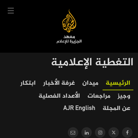
تجاوز
إلى
المحتوى
الرئيسي
English
التغطية الإعلامية
User
دخول
سجل
|
Main
account
Our
دوراتنا
الرئيسية
ميدان
غرفة الأخبار
ابتكار
navigation
menu
جدول الدورات
Journalism
وجيز
مراجعات
الأعداد الفصلية
خبراؤنا
عن المجلة
AJR English
عن المعهد
التعليم الإلكتروني
أخبار وفعاليات