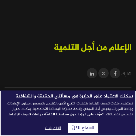
قصص النجاح
مجلة الصحافة
إصداراتنا
معارف إعلامية
الإعلام من أجل التنمية
شركاؤنا
للتواصل
استفسارات
|
شارك
يمكنك الاعتماد على الجزيرة في مسألتي الحقيقة والشفافية
تأتي مبادرة "الإعلام من أجل التنمية" لمواكبة تطلعات شبكة الجزيرة
الإعلامية، وإيمانها بحق الجمهور في الحصول على المعلومة،
نستخدم ملفات تعريف الارتباط وتقنيات التتبع الأخرى لتقديم وتخصيص محتوى الإعلانات،
وإتاحة الميزات، وقياس أداء الموقع، وإتاحة مشاركة الوسائط الاجتماعية. يمكنك اختيار
والسعي من خلال هذه المبادرة إلى تعزيز دور الإعلام في خدمة
تخصيص تفضيلاتك.
تعرّف على المزيد حول سياستنا الخاصّة بملفات تعريف الارتباط.
المجتمعات وتغيير حياة الناس إلى الأفضل.
السماح للكلّ
التفضيلات
وتهدف المبادرة إلى تمكين الأفراد والمؤسسات من أدوات الإعلام،