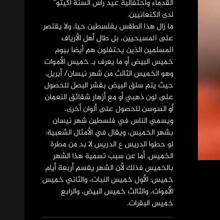
القدماء واحتفالية عيد رأس السنة أكيتو”
لدى الكنعانيين.
ما زال هذا الطقس بفلسطين حيا، ولا يقتصر
على المسيحيين، بل طال أهل الأرياف
المسلمين الذين يحتفلون هم أيضا بيوم
خميس البيض أو ما يعرف بـ خميس الأموات
وهو الخميس الثالث من شهر نيسان/ أبريل،
حيث يتم سلق البيض بقشر البصل للحصول
على لون ذهبي أو مع أزهار شقائق النعمان
أو السوسن للحصول على ألوان أخرى،
ويسمي الناس في فلسطين شهر نيسان
بشهر الخميس، ويقال في الأمثال الشعبية:
لو حطوا الدريس ع الدريس لا بد من مطرة
الخميس. أما عن سبب تسمية هذا الشهر
بالخميس فذلك لأن الشهر يقسم أربعة أيام
خميس: الأول خميس النبات، والثاني خميس
الأموات، والثالث خميس البيض، والرابع
خميس البقرات.