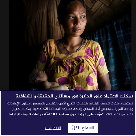
قصص النجاح
مجلة الصحافة
إصداراتنا
معارف إعلامية
شركاؤنا
للتواصل
استفسارات
|
يمكنك الاعتماد على الجزيرة في مسألتي الحقيقة والشفافية
نستخدم ملفات تعريف الارتباط وتقنيات التتبع الأخرى لتقديم وتخصيص محتوى الإعلانات،
وإتاحة الميزات، وقياس أداء الموقع، وإتاحة مشاركة الوسائط الاجتماعية. يمكنك اختيار
تخصيص تفضيلاتك.
تعرّف على المزيد حول سياستنا الخاصّة بملفات تعريف الارتباط.
السماح للكلّ
التفضيلات