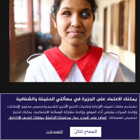
قصص النجاح
مجلة الصحافة
إصداراتنا
معارف إعلامية
شركاؤنا
للتواصل
استفسارات
|
يمكنك الاعتماد على الجزيرة في مسألتي الحقيقة والشفافية
نستخدم ملفات تعريف الارتباط وتقنيات التتبع الأخرى لتقديم وتخصيص محتوى الإعلانات،
وإتاحة الميزات، وقياس أداء الموقع، وإتاحة مشاركة الوسائط الاجتماعية. يمكنك اختيار
تخصيص تفضيلاتك.
تعرّف على المزيد حول سياستنا الخاصّة بملفات تعريف الارتباط.
السماح للكلّ
التفضيلات